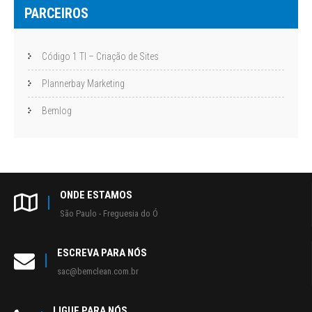
PARCEIROS
Código 1 TI – Criação de Sites
Plannerbay Marketing
Bemlog
ONDE ESTAMOS
São Paulo - Freguesia do Ó
ESCREVA PARA NÓS
sac@bemclean.com.br
LIGUE PARA NÓS